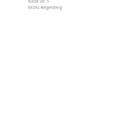
Kurze Str. 5
66292 Riegelsberg