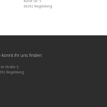
Kurze Str. 5
66292 Riegelsberg
 könnt ihr uns finden:
rze Straße 5,
292 Riegelsberg