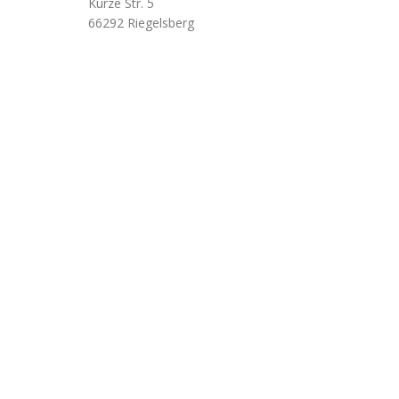
Kurze Str. 5
66292 Riegelsberg