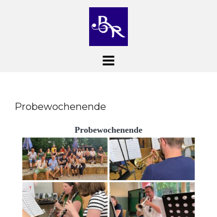
Skip
to
content
Probewochenende
Probewochenende