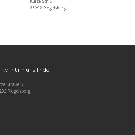
Kurze Str. 5
66292 Riegelsberg
 könnt ihr uns finden:
rze Straße 5,
292 Riegelsberg