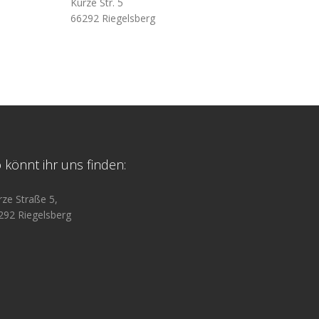
Kurze Str. 5
66292 Riegelsberg
 könnt ihr uns finden:
rze Straße 5,
292 Riegelsberg