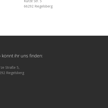
Kurze Str. 5
66292 Riegelsberg
 könnt ihr uns finden:
rze Straße 5,
292 Riegelsberg