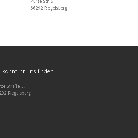
Kurze Str. 5
66292 Riegelsberg
 könnt ihr uns finden:
rze Straße 5,
292 Riegelsberg