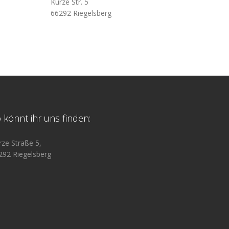
Kurze Str. 5
66292 Riegelsberg
 könnt ihr uns finden:
rze Straße 5,
292 Riegelsberg