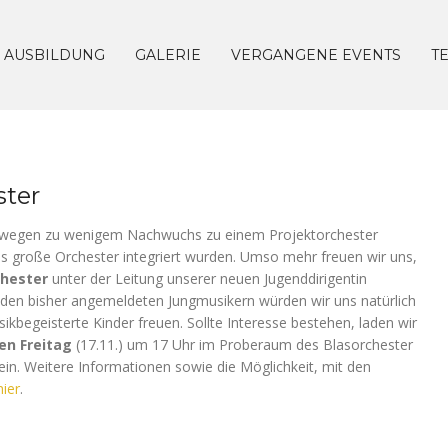
AUSBILDUNG
GALERIE
VERGANGENE EVENTS
T
ster
r wegen zu wenigem Nachwuchs zu einem Projektorchester
ns große Orchester integriert wurden. Umso mehr freuen wir uns,
hester
unter der Leitung unserer neuen Jugenddirigentin
 den bisher angemeldeten Jungmusikern würden wir uns natürlich
ikbegeisterte Kinder freuen. Sollte Interesse bestehen, laden wir
en Freitag
(17.11.) um 17 Uhr im Proberaum des Blasorchester
ein. Weitere Informationen sowie die Möglichkeit, mit den
hier
.